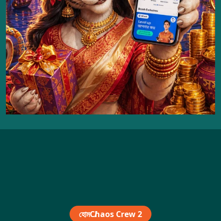
হোম
Chaos Crew 2