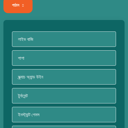
পাঠান
লাইভ বাজি
পাশা
স্ক্র্যাচ অ্যান্ড উইন
টুর্নামেন্ট
ইনস্ট্যান্ট গেমস