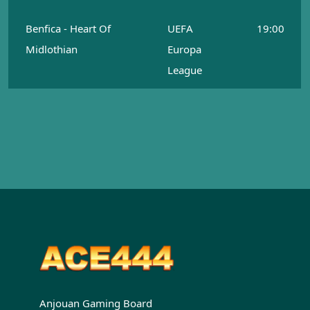
Benfica - Heart Of
UEFA
19:00
Midlothian
Europa
League
Anjouan Gaming Board