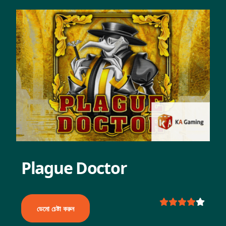
Plague Doctor
ডেমো চেষ্টা করুন