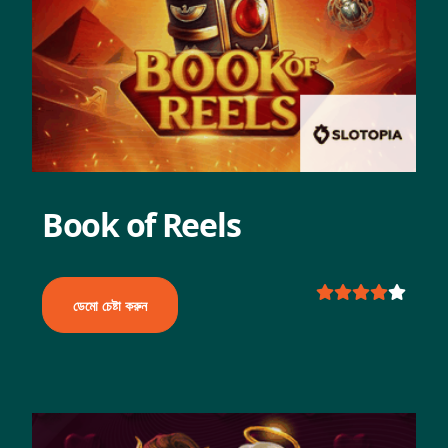
Book of Reels
ডেমো চেষ্টা করুন